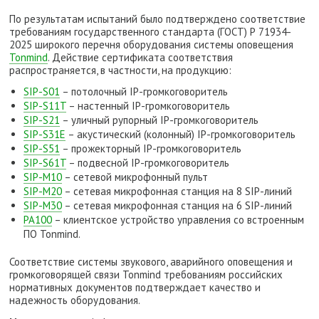
По результатам испытаний было подтверждено соответствие
требованиям государственного стандарта (ГОСТ) Р 71934-
2025 широкого перечня оборудования системы оповещения
Tonmind
. Действие сертификата соответствия
распространяется, в частности, на продукцию:
SIP-S01
– потолочный IP-громкоговоритель
SIP-S11T
– настенный IP-громкоговоритель
SIP-S21
– уличный рупорный IP-громкоговоритель
SIP-S31E
– акустический (колонный) IP-громкоговоритель
SIP-S51
– прожекторный IP-громкоговоритель
SIP-S61T
– подвесной IP-громкоговоритель
SIP-M10
– сетевой микрофонный пульт
SIP-M20
– сетевая микрофонная станция на 8 SIP-линий
SIP-M30
– сетевая микрофонная станция на 6 SIP-линий
PA100
– клиентское устройство управления со встроенным
ПО Tonmind.
Соответствие системы звукового, аварийного оповещения и
громкоговорящей связи Tonmind требованиям российских
нормативных документов подтверждает качество и
надежность оборудования.