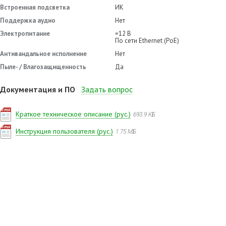
Встроенная подсветка
ИК
Поддержка аудио
Нет
Электропитание
=12 В
По сети Ethernet (PoE)
Антивандальное исполнение
Нет
Пыле- / Влагозащищенность
Да
Документация и ПО
Задать вопрос
Краткое техническое описание (рус.)
693.9 КБ
Имя
Инструкция пользователя (рус.)
1.75 МБ
Телефон
E-mail
Мы пришлём ответ на указанный e-mail.
Ваш вопрос