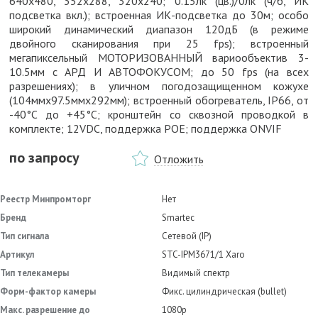
640x480, 352x288, 320x240; 0.15лк (цв.)/0лк (ч/б, ИК
подсветка вкл.); встроенная ИК-подсветка до 30м; особо
широкий динамический диапазон 120дБ (в режиме
двойного сканирования при 25 fps); встроенный
мегапиксельный МОТОРИЗОВАННЫЙ вариообъектив 3-
10.5мм с АРД И АВТОФОКУСОМ; до 50 fps (на всех
разрешениях); в уличном погодозащищенном кожухе
(104ммx97.5ммx292мм); встроенный обогреватель, IP66, от
-40°С до +45°С; кронштейн со сквозной проводкой в
комплекте; 12VDC, поддержка POE; поддержка ONVIF
по запросу
Отложить
Реестр Минпромторг
Нет
Бренд
Smartec
Тип сигнала
Сетевой (IP)
Артикул
STC-IPM3671/1 Xaro
Тип телекамеры
Видимый спектр
Форм-фактор камеры
Фикс. цилиндрическая (bullet)
Макс. разрешение до
1080p