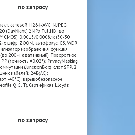
по запросу
ект, сетевой H.264/AVC, MJPEG,
0 (DayNight) 2MPx FullHD, до
R™ CMOS), 0.0013/0.0008лк (50/30
 12-х цифр. ZOOM, автофокус; ES, WDR
абилизатор изображения, функция
 (до 200м; адаптивный). Поворотное
 PP (точность ±0.02°); PrivacyMasking.
ммутации (JunctionBox), слот SFP, 2
шних кабелей; 24В(AC);
арт -40°С); взрывобезопасное
file Q, S, T). Сертификат Lloyd's
по запросу