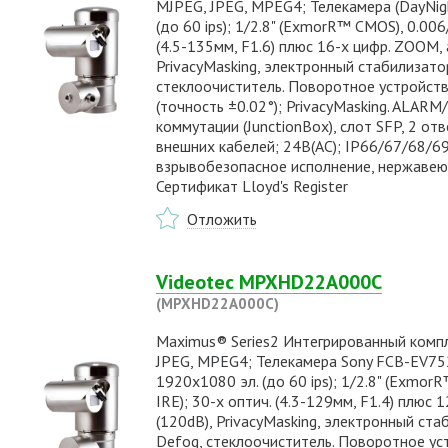
MJPEG, JPEG, MPEG4; Телекамера (DayNig
(до 60 ips); 1/2.8" (ExmorR™ CMOS), 0.006/
(4.5-135мм, F1.6) плюс 16-х цифр. ZOOM,
PrivacyMasking, электронный стабилизато
стеклоочиститель. Поворотное устройство
(точность ±0.02°); PrivacyMasking. ALARM
коммутации (JunctionBox), слот SFP, 2 о
внешних кабелей; 24В(AC); IP66/67/68/69
взрывобезопасное исполнение, нержавеющая
Сертификат Lloyd's Register
Отложить
Videotec MPXHD22A000C
(MPXHD22A000C)
Maximus® Series2 Интегрированный компл
JPEG, MPEG4; Телекамера Sony FCB-EV752
1920x1080 эл. (до 60 ips); 1/2.8" (Exmor
IRE); 30-х оптич. (4.3-129мм, F1.4) плюс
(120dB), PrivacyMasking, электронный ст
Defog, стеклоочиститель. Поворотное ус