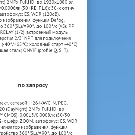
ht) 2MPx FullHD, до 1920x1080 эл.
0.0006лк (30 IRE, F1.6); 30-х оптич.
 автофокус; ES, WDR (120dB),
р изображения, функция Defog,
 360°(SL)/±90°, до 100°/с (VS); PP
/RELAY (1/2), встроенный модуль
тверстия 2/3" NPT для подключения
 (-40°/+65°С; холодный старт -40°С);
 сталь; ONVIF (profile Q, S, T).
по запросу
ект, сетевой H.264/AVC, MJPEG,
0 (DayNight) 2MPx FullHD, до
R™ CMOS), 0.0013/0.0008лк (50/30
 12-х цифр. ZOOM, автофокус; ES, WDR
абилизатор изображения, функция
тройство 360°(SL)/±90°, до 100°/с