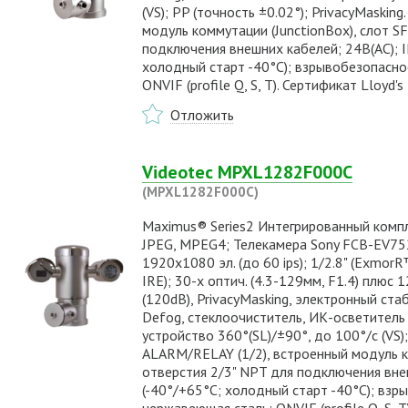
(VS); PP (точность ±0.02°); PrivacyMaskin
модуль коммутации (JunctionBox), слот SF
подключения внешних кабелей; 24В(AC); 
холодный старт -40°С); взрывобезопасно
ONVIF (profile Q, S, T). Сертификат Lloyd's
Отложить
Videotec MPXL1282F000C
(MPXL1282F000C)
Maximus® Series2 Интегрированный компл
JPEG, MPEG4; Телекамера Sony FCB-EV752
1920x1080 эл. (до 60 ips); 1/2.8" (Exmor
IRE); 30-х оптич. (4.3-129мм, F1.4) плюс
(120dB), PrivacyMasking, электронный ст
Defog, стеклоочиститель, ИК-осветитель
устройство 360°(SL)/±90°, до 100°/с (VS);
ALARM/RELAY (1/2), встроенный модуль ко
отверстия 2/3" NPT для подключения вне
(-40°/+65°С; холодный старт -40°С); взр