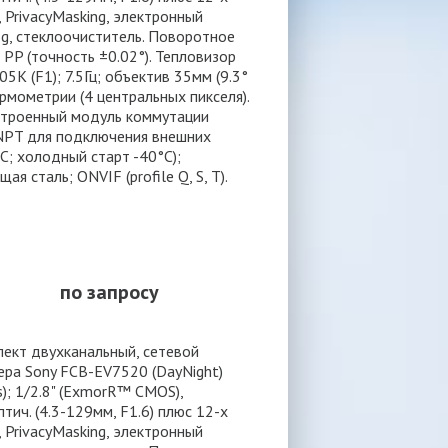
 PrivacyMasking, электронный
g, стеклоочиститель. Поворотное
; PP (точность ±0.02°). Тепловизор
5К (F1); 7.5Гц; объектив 35мм (9.3°
ермометрии (4 центральных пикселя).
строенный модуль коммутации
" NPT для подключения внешних
С; холодный старт -40°С);
 сталь; ONVIF (profile Q, S, T).
по запросу
ект двухканальный, сетевой
ера Sony FCB-EV7520 (DayNight)
s); 1/2.8" (ExmorR™ CMOS),
птич. (4.3-129мм, F1.6) плюс 12-х
 PrivacyMasking, электронный