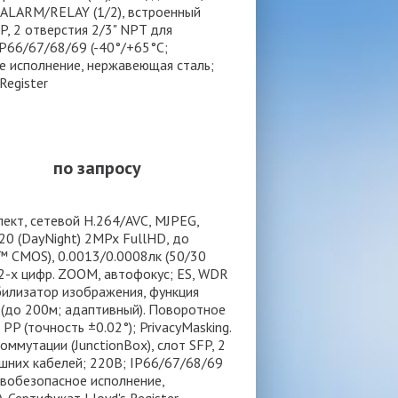
g. ALARM/RELAY (1/2), встроенный
P, 2 отверстия 2/3" NPT для
IP66/67/68/69 (-40°/+65°С;
е исполнение, нержавеющая сталь;
 Register
по запросу
ект, сетевой H.264/AVC, MJPEG,
0 (DayNight) 2MPx FullHD, до
R™ CMOS), 0.0013/0.0008лк (50/30
 12-х цифр. ZOOM, автофокус; ES, WDR
абилизатор изображения, функция
 (до 200м; адаптивный). Поворотное
 PP (точность ±0.02°); PrivacyMasking.
ммутации (JunctionBox), слот SFP, 2
шних кабелей; 220В; IP66/67/68/69
ывобезопасное исполнение,