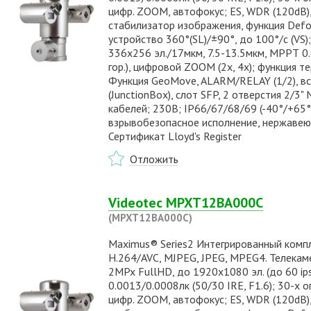
цифр. ZOOM, автофокус; ES, WDR (120dB),
стабилизатор изображения, функция Defo
устройство 360°(SL)/±90°, до 100°/с (VS)
336х256 эл./17мкм, 7.5-13.5мкм, МРРТ 0.0
гор.), цифровой ZOOM (2х, 4х); функция т
Функция GeoMove, ALARM/RELAY (1/2), в
(JunctionBox), слот SFP, 2 отверстия 2/3
кабелей; 230В; IP66/67/68/69 (-40°/+65°
взрывобезопасное исполнение, нержавеющая
Сертификат Lloyd's Register
Отложить
Videotec MPXT12BA000C
(MPXT12BA000C)
Maximus® Series2 Интегрированный компл
H.264/AVC, MJPEG, JPEG, MPEG4. Телекам
2MPx FullHD, до 1920x1080 эл. (до 60 ip
0.0013/0.0008лк (50/30 IRE, F1.6); 30-х о
цифр. ZOOM, автофокус; ES, WDR (120dB),