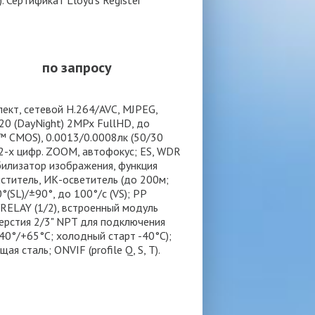
. Сертификат Lloyd's Register
по запросу
ект, сетевой H.264/AVC, MJPEG,
0 (DayNight) 2MPx FullHD, до
R™ CMOS), 0.0013/0.0008лк (50/30
 12-х цифр. ZOOM, автофокус; ES, WDR
абилизатор изображения, функция
иститель, ИК-осветитель (до 200м;
(SL)/±90°, до 100°/с (VS); PP
/RELAY (1/2), встроенный модуль
тверстия 2/3" NPT для подключения
40°/+65°С; холодный старт -40°С);
 сталь; ONVIF (profile Q, S, T).