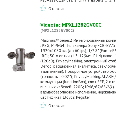
нержавеющая сталь; ONVIF (profile Q, S, T)
Отложить
Videotec MPXL1282GV00C
(MPXL1282GV00C)
Maximus® Series2 Интегрированный компл
JPEG, MPEG4; Телекамера Sony FCB-EV752
1920x1080 эл. (до 60 ips); 1/2.8" (Exmor
IRE); 30-х оптич. (4.3-129мм, F1.4) плюс
(120dB), PrivacyMasking, электронный ст
Defog, расширенная аналитика, стеклооч
адаптивный). Поворотное устройство 360°
(точность ±0.02°); PrivacyMasking. ALARM
коммутации (JunctionBox), слот SFP, 2 о
внешних кабелей; 220В; IP66/67/68/69 (-
взрывобезопасное исполнение, нержавеющая
Сертификат Lloyd's Register
Отложить