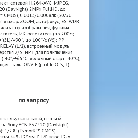
ект, сетевой H.264/AVC, MJPEG,
0 (DayNight) 2MPx FullHD, до
R™ CMOS), 0.0013/0.0008лк (50/30
 12-х цифр. ZOOM, автофокус; ES, WDR
абилизатор изображения, функция
иститель, ИК-осветитель (до 200м;
(SL)/±90°, до 100°/с (VS); PP
/RELAY (1/2), встроенный модуль
тверстия 2/3" NPT для подключения
 (-40°/+65°С; холодный старт -40°С);
 сталь; ONVIF (profile Q, S, T).
по запросу
ект двухканальный, сетевой
ера Sony FCB-EV7520 (DayNight)
s); 1/2.8" (ExmorR™ CMOS),
птич. (4.3-129мм, F1.6) плюс 12-х