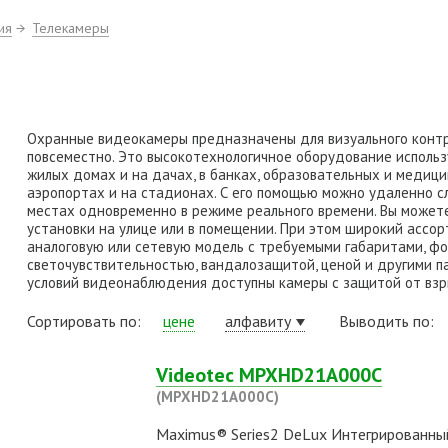
ия
Телекамеры
Охранные видеокамеры предназначены для визуального контр
повсеместно. Это высокотехнологичное оборудование использ
жилых домах и на дачах, в банках, образовательных и медици
аэропортах и на стадионах. С его помощью можно удаленно с
местах одновременно в режиме реального времени. Вы может
установки на улице или в помещении. При этом широкий ассо
аналоговую или сетевую модель с требуемыми габаритами, ф
светочувствительностью, вандалозащитой, ценой и другими п
условий видеонаблюдения доступны камеры с защитой от взры
Сортировать по:
цене
алфавиту
Выводить по:
Videotec MPXHD21A000C
(MPXHD21A000C)
Maximus® Series2 DeLux Интегрированный