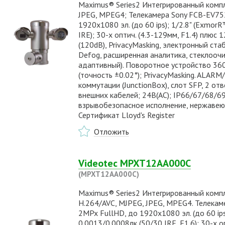
Maximus® Series2 Интегрированный компл
JPEG, MPEG4; Телекамера Sony FCB-EV752
1920x1080 эл. (до 60 ips); 1/2.8" (Exmor
IRE); 30-х оптич. (4.3-129мм, F1.4) плюс
(120dB), PrivacyMasking, электронный ст
Defog, расширенная аналитика, стеклооч
адаптивный). Поворотное устройство 360°
(точность ±0.02°); PrivacyMasking. ALARM
коммутации (JunctionBox), слот SFP, 2 о
внешних кабелей; 24В(AC); IP66/67/68/69
взрывобезопасное исполнение, нержавеющая
Сертификат Lloyd's Register
Отложить
Videotec MPXT12AA000C
(MPXT12AA000C)
Maximus® Series2 Интегрированный компл
H.264/AVC, MJPEG, JPEG, MPEG4. Телекам
2MPx FullHD, до 1920x1080 эл. (до 60 ip
0.0013/0.0008лк (50/30 IRE, F1.6); 30-х о