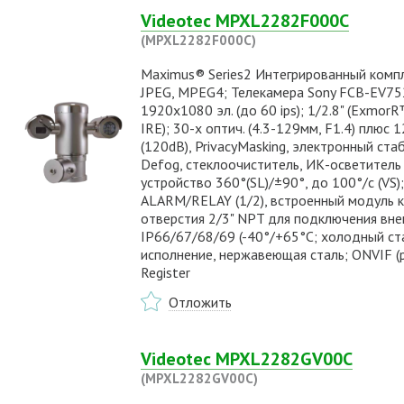
Videotec MPXL2282F000C
(MPXL2282F000C)
Maximus® Series2 Интегрированный компл
JPEG, MPEG4; Телекамера Sony FCB-EV752
1920x1080 эл. (до 60 ips); 1/2.8" (Exmor
IRE); 30-х оптич. (4.3-129мм, F1.4) плюс
(120dB), PrivacyMasking, электронный ст
Defog, стеклоочиститель, ИК-осветитель
устройство 360°(SL)/±90°, до 100°/с (VS);
ALARM/RELAY (1/2), встроенный модуль ко
отверстия 2/3" NPT для подключения вне
IP66/67/68/69 (-40°/+65°С; холодный ст
исполнение, нержавеющая сталь; ONVIF (pro
Register
Отложить
Videotec MPXL2282GV00C
(MPXL2282GV00C)