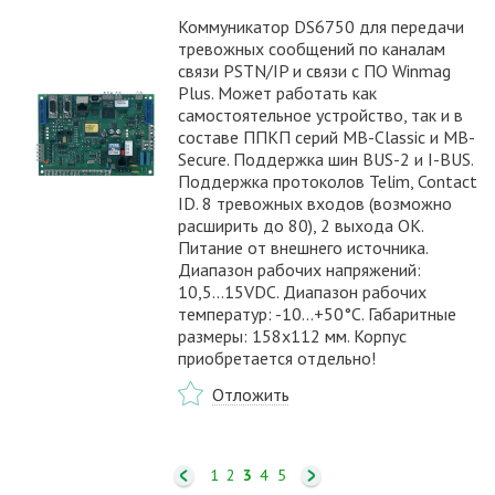
Коммуникатор DS6750 для передачи
тревожных сообщений по каналам
связи PSTN/IP и связи с ПО Winmag
Plus. Может работать как
самостоятельное устройство, так и в
составе ППКП серий MB-Classic и MB-
Secure. Поддержка шин BUS-2 и I-BUS.
Поддержка протоколов Telim, Contact
ID. 8 тревожных входов (возможно
расширить до 80), 2 выхода ОК.
Питание от внешнего источника.
Диапазон рабочих напряжений:
10,5...15VDC. Диапазон рабочих
температур: -10…+50°С. Габаритные
размеры: 158х112 мм. Корпус
приобретается отдельно!
Отложить
1
2
3
4
5