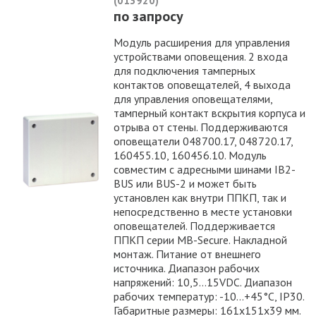
(013920)
по запросу
Модуль расширения для управления
устройствами оповещения. 2 входа
для подключения тамперных
контактов оповещателей, 4 выхода
для управления оповещателями,
тамперный контакт вскрытия корпуса и
отрыва от стены. Поддерживаются
оповещатели 048700.17, 048720.17,
160455.10, 160456.10. Модуль
совместим с адресными шинами IB2-
BUS или BUS-2 и может быть
установлен как внутри ППКП, так и
непосредственно в месте установки
оповещателей. Поддерживается
ППКП серии MB-Secure. Накладной
монтаж. Питание от внешнего
источника. Диапазон рабочих
напряжений: 10,5...15VDC. Диапазон
рабочих температур: -10…+45°С, IP30.
Габаритные размеры: 161х151х39 мм.