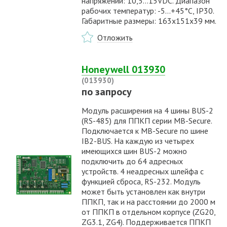
напряжений: 10,5...15VDC. Диапазон
рабочих температур: -5…+45°С, IP30.
Габаритные размеры: 163х151х39 мм.
Отложить
Honeywell 013930
(013930)
по запросу
Модуль расширения на 4 шины BUS-2
(RS-485) для ППКП серии MB-Secure.
Подключается к MB-Secure по шине
IB2-BUS. На каждую из четырех
имеющихся шин BUS-2 можно
подключить до 64 адресных
устройств. 4 неадресных шлейфа с
функцией сброса, RS-232. Модуль
может быть установлен как внутри
ППКП, так и на расстоянии до 2000 м
от ППКП в отдельном корпусе (ZG20,
ZG3.1, ZG4). Поддерживается ППКП