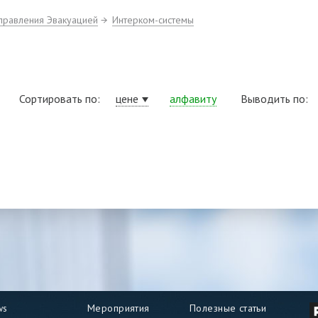
правления Эвакуацией
Интерком-системы
Сортировать по:
цене
алфавиту
Выводить по:
ws
Мероприятия
Полезные статьи