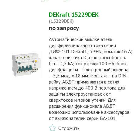
DEKraft 15229DEK
(15229DEK)
по запросу
Автоматический выключатель
дифференциального тока серии
ДИФ-101 Dekraft; 3P+N; ном.ток 16 А;
характеристика D; откл.способность
Icn = 4,5 kA; ток утечки 100 мА; блок
дифф.защиты – электронный; ширина
– 5,5 мод. х 18 мм; монтаж – на DIN-
рейку. АВДТ применяются в сетях
напряжением до 400 В пер.тока для
защиты электроустановок от
сверхтоков и токов утечки. Для
расширения функционала АВДТ
возможно использование аксессуаров
от выключателей серии ВА-101.
Отложить