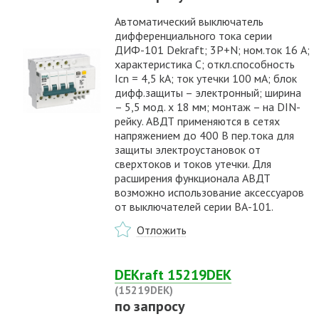
Автоматический выключатель
дифференциального тока серии
ДИФ-101 Dekraft; 3P+N; ном.ток 16 А;
характеристика C; откл.способность
Icn = 4,5 kA; ток утечки 100 мА; блок
дифф.защиты – электронный; ширина
– 5,5 мод. х 18 мм; монтаж – на DIN-
рейку. АВДТ применяются в сетях
напряжением до 400 В пер.тока для
защиты электроустановок от
сверхтоков и токов утечки. Для
расширения функционала АВДТ
возможно использование аксессуаров
от выключателей серии ВА-101.
Отложить
DEKraft 15219DEK
(15219DEK)
по запросу