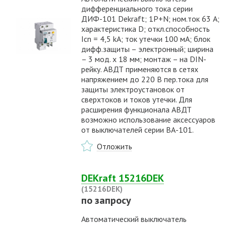
дифференциального тока серии
ДИФ-101 Dekraft; 1P+N; ном.ток 63 А;
характеристика D; откл.способность
Icn = 4,5 kA; ток утечки 100 мА; блок
дифф.защиты – электронный; ширина
– 3 мод. х 18 мм; монтаж – на DIN-
рейку. АВДТ применяются в сетях
напряжением до 220 В пер.тока для
защиты электроустановок от
сверхтоков и токов утечки. Для
расширения функционала АВДТ
возможно использование аксессуаров
от выключателей серии ВА-101.
Отложить
DEKraft 15216DEK
(15216DEK)
по запросу
Автоматический выключатель