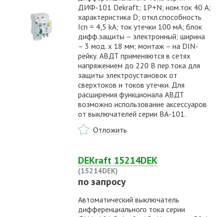
ДИФ-101 Dekraft; 1P+N; ном.ток 40 А;
характеристика D; откл.способность
Icn = 4,5 kA; ток утечки 100 мА; блок
дифф.защиты – электронный; ширина
– 3 мод. х 18 мм; монтаж – на DIN-
рейку. АВДТ применяются в сетях
напряжением до 220 В пер.тока для
защиты электроустановок от
сверхтоков и токов утечки. Для
расширения функционала АВДТ
возможно использование аксессуаров
от выключателей серии ВА-101.
Отложить
DEKraft 15214DEK
(15214DEK)
по запросу
Автоматический выключатель
дифференциального тока серии