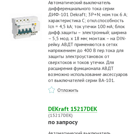
Автоматический выключатель
дифференциального тока серии
ДИФ-101 Dekraft; 3P+N; ном.ток 6 А;
характеристика C; откл.способность
Icn = 4,5 kA; ток утечки 100 мА; блок
дифф.защиты – электронный; ширина
– 5,5 мод. х 18 мм; монтаж – на DIN-
рейку. АВДТ применяются в сетях
напряжением до 400 В пер.тока для
защиты электроустановок от
сверхтоков и токов утечки. Для
расширения функционала АВДТ
возможно использование аксессуаров
от выключателей серии ВА-101.
Отложить
DEKraft 15217DEK
(15217DEK)
по запросу
Автоматический выключатель