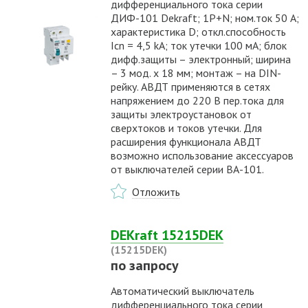
дифференциального тока серии
ДИФ-101 Dekraft; 1P+N; ном.ток 50 А;
характеристика D; откл.способность
Icn = 4,5 kA; ток утечки 100 мА; блок
дифф.защиты – электронный; ширина
– 3 мод. х 18 мм; монтаж – на DIN-
рейку. АВДТ применяются в сетях
напряжением до 220 В пер.тока для
защиты электроустановок от
сверхтоков и токов утечки. Для
расширения функционала АВДТ
возможно использование аксессуаров
от выключателей серии ВА-101.
Отложить
DEKraft 15215DEK
(15215DEK)
по запросу
Автоматический выключатель
дифференциального тока серии