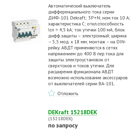
Автоматический выключатель
дифференциального тока серии
ДИФ-101 Dekraft; 3P+N; ном.ток 10 А;
характеристика C; откл.способность
Icn = 4,5 kA; ток утечки 100 мА; блок
дифф.защиты – электронный; ширина
– 5,5 мод. х 18 мм; монтаж – на DIN-
рейку. АВДТ применяются в сетях
напряжением до 400 В пер.тока для
защиты электроустановок от
сверхтоков и токов утечки. Для
расширения функционала АВДТ
возможно использование аксессуаров
от выключателей серии ВА-101.
Отложить
DEKraft 15218DEK
(15218DEK)
по запросу