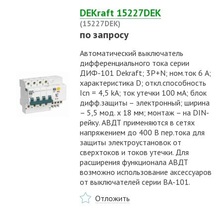
DEKraft 15227DEK
(15227DEK)
по запросу
Автоматический выключатель
дифференциального тока серии
ДИФ-101 Dekraft; 3P+N; ном.ток 6 А;
характеристика D; откл.способность
Icn = 4,5 kA; ток утечки 100 мА; блок
дифф.защиты – электронный; ширина
– 5,5 мод. х 18 мм; монтаж – на DIN-
рейку. АВДТ применяются в сетях
напряжением до 400 В пер.тока для
защиты электроустановок от
сверхтоков и токов утечки. Для
расширения функционала АВДТ
возможно использование аксессуаров
от выключателей серии ВА-101.
Отложить