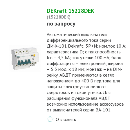
DEKraft 15228DEK
(15228DEK)
по запросу
Автоматический выключатель
дифференциального тока серии
ДИФ-101 Dekraft; 3P+N; ном.ток 10 А;
характеристика D; откл.способность
Icn = 4,5 kA; ток утечки 100 мА; блок
дифф.защиты – электронный; ширина
– 5,5 мод. х 18 мм; монтаж – на DIN-
рейку. АВДТ применяются в сетях
напряжением до 400 В пер.тока для
защиты электроустановок от
сверхтоков и токов утечки. Для
расширения функционала АВДТ
возможно использование аксессуаров
от выключателей серии ВА-101.
Отложить