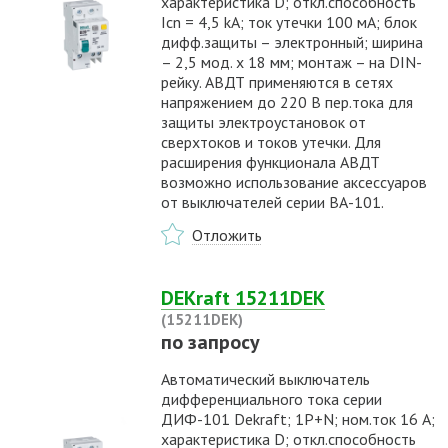
характеристика D; откл.способность
Icn = 4,5 kA; ток утечки 100 мА; блок
дифф.защиты – электронный; ширина
– 2,5 мод. х 18 мм; монтаж – на DIN-
рейку. АВДТ применяются в сетях
напряжением до 220 В пер.тока для
защиты электроустановок от
сверхтоков и токов утечки. Для
расширения функционала АВДТ
возможно использование аксессуаров
от выключателей серии ВА-101.
Отложить
DEKraft 15211DEK
(15211DEK)
по запросу
Автоматический выключатель
дифференциального тока серии
ДИФ-101 Dekraft; 1P+N; ном.ток 16 А;
характеристика D; откл.способность