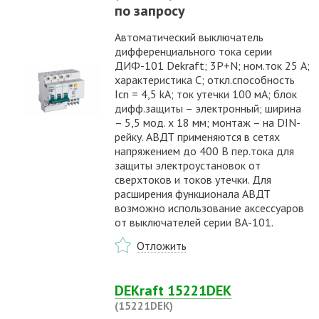
по запросу
Автоматический выключатель
дифференциального тока серии
ДИФ-101 Dekraft; 3P+N; ном.ток 25 А;
характеристика C; откл.способность
Icn = 4,5 kA; ток утечки 100 мА; блок
дифф.защиты – электронный; ширина
– 5,5 мод. х 18 мм; монтаж – на DIN-
рейку. АВДТ применяются в сетях
напряжением до 400 В пер.тока для
защиты электроустановок от
сверхтоков и токов утечки. Для
расширения функционала АВДТ
возможно использование аксессуаров
от выключателей серии ВА-101.
Отложить
DEKraft 15221DEK
(15221DEK)