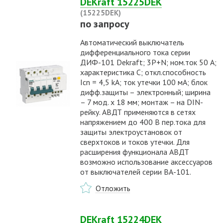
DEKraft 15225DEK
(15225DEK)
по запросу
Автоматический выключатель
дифференциального тока серии
ДИФ-101 Dekraft; 3P+N; ном.ток 50 А;
характеристика C; откл.способность
Icn = 4,5 kA; ток утечки 100 мА; блок
дифф.защиты – электронный; ширина
– 7 мод. х 18 мм; монтаж – на DIN-
рейку. АВДТ применяются в сетях
напряжением до 400 В пер.тока для
защиты электроустановок от
сверхтоков и токов утечки. Для
расширения функционала АВДТ
возможно использование аксессуаров
от выключателей серии ВА-101.
Отложить
DEKraft 15224DEK