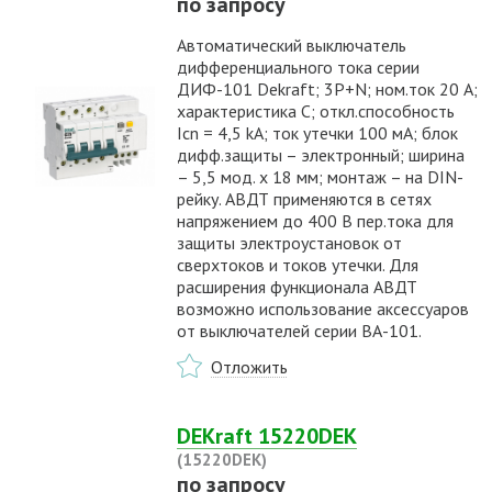
по запросу
Автоматический выключатель
дифференциального тока серии
ДИФ-101 Dekraft; 3P+N; ном.ток 20 А;
характеристика C; откл.способность
Icn = 4,5 kA; ток утечки 100 мА; блок
дифф.защиты – электронный; ширина
– 5,5 мод. х 18 мм; монтаж – на DIN-
рейку. АВДТ применяются в сетях
напряжением до 400 В пер.тока для
защиты электроустановок от
сверхтоков и токов утечки. Для
расширения функционала АВДТ
возможно использование аксессуаров
от выключателей серии ВА-101.
Отложить
DEKraft 15220DEK
(15220DEK)
по запросу