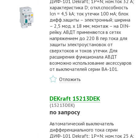
ДИФ-101 Dekraft; 1P+N; ном.ток 32 А;
характеристика D; откл.способность
Icn = 4,5 kA; ток утечки 100 мА; блок
дифф.защиты – электронный; ширина
– 2,5 мод. х 18 мм; монтаж – на DIN-
рейку. АВДТ применяются в сетях
напряжением до 220 В пер.тока для
защиты электроустановок от
сверхтоков и токов утечки. Для
расширения функционала АВДТ
возможно использование аксессуаров
от выключателей серии ВА-101.
Отложить
DEKraft 15213DEK
(15213DEK)
по запросу
Автоматический выключатель
дифференциального тока серии
ДИФ-101 Dekraft; 1P+N; ном.ток 25 А;