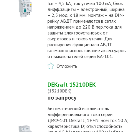
Icn = 4,5 kA; ток утечки 100 мА; блок
дифф.защиты – электронный; ширина
– 2,5 мод. х 18 мм; монтаж – на DIN-
рейку. АВДТ применяются в сетях
напряжением до 220 В пер.тока для
защиты электроустановок от
сверхтоков и токов утечки. Для
расширения функционала АВДТ
возможно использование аксессуаров
от выключателей серии ВА-101.
Отложить
DEKraft 15210DEK
(15210DEK)
по запросу
Автоматический выключатель
дифференциального тока серии
ДИФ-101 Dekraft; 1P+N; ном.ток 10 А;
характеристика D; откл.способность
Icn = 4,5 kA; ток утечки 100 мА; блок