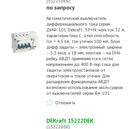
(15223DEK)
по запросу
Автоматический выключатель
дифференциального тока серии
ДИФ-101 Dekraft; 3P+N; ном.ток 32 А;
характеристика C; откл.способность
Icn = 4,5 kA; ток утечки 100 мА; блок
дифф.защиты – электронный; ширина
– 5,5 мод. х 18 мм; монтаж – на DIN-
рейку. АВДТ применяются в сетях
напряжением до 400 В пер.тока для
защиты электроустановок от
сверхтоков и токов утечки. Для
расширения функционала АВДТ
возможно использование аксессуаров
от выключателей серии ВА-101.
Отложить
DEKraft 15222DEK
(15222DEK)