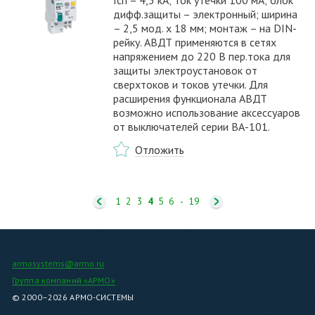
дифф.защиты – электронный; ширина
– 2,5 мод. х 18 мм; монтаж – на DIN-
рейку. АВДТ применяются в сетях
напряжением до 220 В пер.тока для
защиты электроустановок от
сверхтоков и токов утечки. Для
расширения функционала АВДТ
возможно использование аксессуаров
от выключателей серии ВА-101.
Отложить
1
2
3
4
5
6
-
19
armosystems@armo.ru
Группа компаний «АРМО»
© 2000–2026 АРМО-СИСТЕМЫ