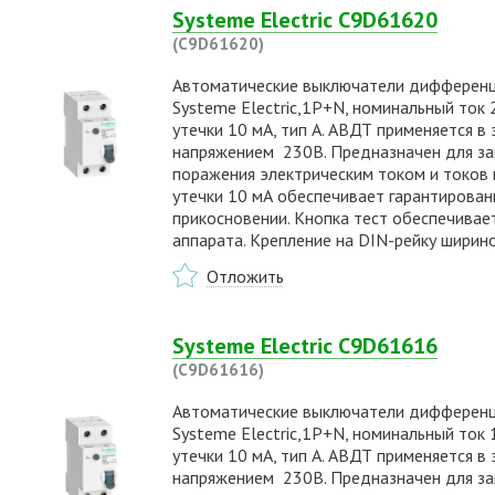
Systeme Electric C9D61620
(C9D61620)
Автоматические выключатели дифференциа
Systeme Electric,1P+N, номинальный ток 20
утечки 10 мА, тип А. АВДТ применяется в
напряжением 230В. Предназначен для защ
поражения электрическим током и токов к
утечки 10 мА обеспечивает гарантирова
прикосновении. Кнопка тест обеспечивае
аппарата. Крепление на DIN-рейку ширин
Отложить
Systeme Electric C9D61616
(C9D61616)
Автоматические выключатели дифференциа
Systeme Electric,1P+N, номинальный ток 16
утечки 10 мА, тип А. АВДТ применяется в
напряжением 230В. Предназначен для защ