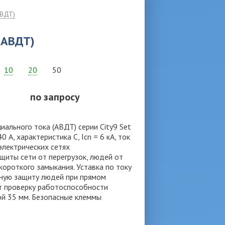
АВДТ)
АВДТ)
10
20
50
по запросу
льного тока (АВДТ) серии City9 Set
 А, характеристика С, Icn = 6 кА, ток
 электрических сетях
иты сети от перегрузок, людей от
ороткого замыкания. Уставка по току
нную защиту людей при прямом
т проверку работоспособности
ой 35 мм. Безопасные клеммы