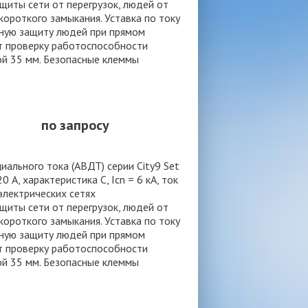
иты сети от перегрузок, людей от
ороткого замыкания. Уставка по току
нную защиту людей при прямом
т проверку работоспособности
ой 35 мм. Безопасные клеммы
по запросу
льного тока (АВДТ) серии City9 Set
 А, характеристика С, Icn = 6 кА, ток
 электрических сетях
иты сети от перегрузок, людей от
ороткого замыкания. Уставка по току
нную защиту людей при прямом
т проверку работоспособности
ой 35 мм. Безопасные клеммы