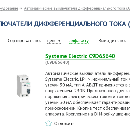
рудование
Автоматические выключатели дифференциального тока (
ЛЮЧАТЕЛИ ДИФФЕРЕНЦИАЛЬНОГО ТОКА (
Сортировать по:
цене
алфавиту
Выводить по:
Systeme Electric C9D65640
(C9D65640)
Автоматические выключатели дифференциа
Systeme Electric,1P+N, номинальный ток 40
утечки 30 мА, тип А. АВДТ применяется в
напряжением 230В. Предназначен для защ
поражения электрическим током и токов к
утечки 30 мА обеспечивает гарантирова
прикосновении. Кнопка тест обеспечивае
аппарата. Крепление на DIN-рейку ширин
Отложить