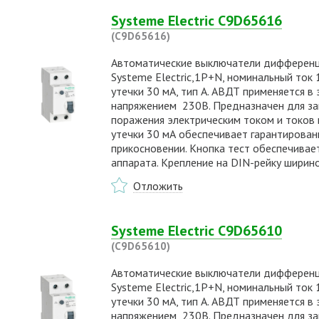
Systeme Electric C9D65616
(C9D65616)
Автоматические выключатели дифференциа
Systeme Electric,1P+N, номинальный ток 16
утечки 30 мА, тип А. АВДТ применяется в
напряжением 230В. Предназначен для защ
поражения электрическим током и токов к
утечки 30 мА обеспечивает гарантирова
прикосновении. Кнопка тест обеспечивае
аппарата. Крепление на DIN-рейку ширин
Отложить
Systeme Electric C9D65610
(C9D65610)
Автоматические выключатели дифференциа
Systeme Electric,1P+N, номинальный ток 10
утечки 30 мА, тип А. АВДТ применяется в
напряжением 230В. Предназначен для защ