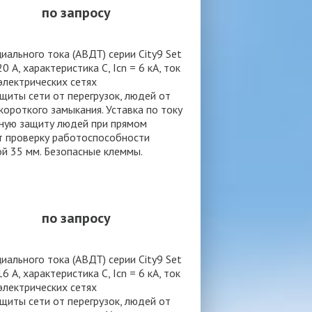
по запросу
льного тока (АВДТ) серии City9 Set
 А, характеристика С, Icn = 6 кА, ток
 электрических сетях
иты сети от перегрузок, людей от
ороткого замыкания. Уставка по току
нную защиту людей при прямом
т проверку работоспособности
ой 35 мм. Безопасные клеммы.
по запросу
льного тока (АВДТ) серии City9 Set
 А, характеристика С, Icn = 6 кА, ток
 электрических сетях
иты сети от перегрузок, людей от