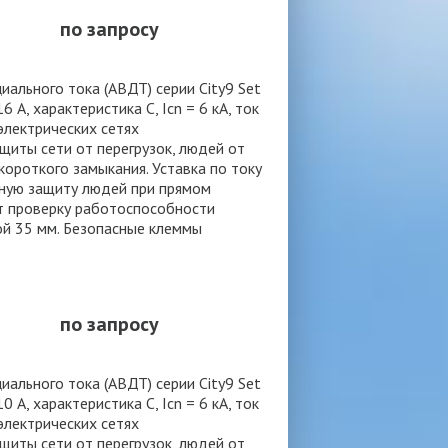
по запросу
льного тока (АВДТ) серии City9 Set
 А, характеристика С, Icn = 6 кА, ток
 электрических сетях
иты сети от перегрузок, людей от
ороткого замыкания. Уставка по току
нную защиту людей при прямом
т проверку работоспособности
ой 35 мм. Безопасные клеммы
по запросу
льного тока (АВДТ) серии City9 Set
 А, характеристика С, Icn = 6 кА, ток
 электрических сетях
иты сети от перегрузок, людей от