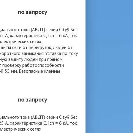
по запросу
льного тока (АВДТ) серии City9 Set
 А, характеристика С, Icn = 6 кА, ток
 электрических сетях
иты сети от перегрузок, людей от
ороткого замыкания. Уставка по току
нную защиту людей при прямом
т проверку работоспособности
ой 35 мм. Безопасные клеммы
по запросу
льного тока (АВДТ) серии City9 Set
 А, характеристика С, Icn = 6 кА, ток
 электрических сетях